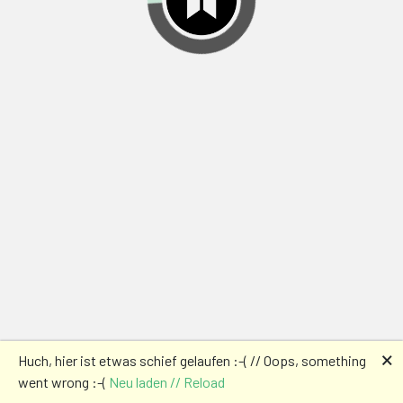
🗙
Huch, hier ist etwas schief gelaufen :-( // Oops, something
went wrong :-(
Neu laden // Reload