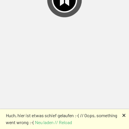
🗙
Huch, hier ist etwas schief gelaufen :-( // Oops, something
went wrong :-(
Neu laden // Reload