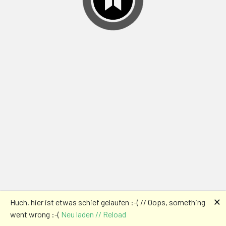
🗙
Huch, hier ist etwas schief gelaufen :-( // Oops, something
went wrong :-(
Neu laden // Reload