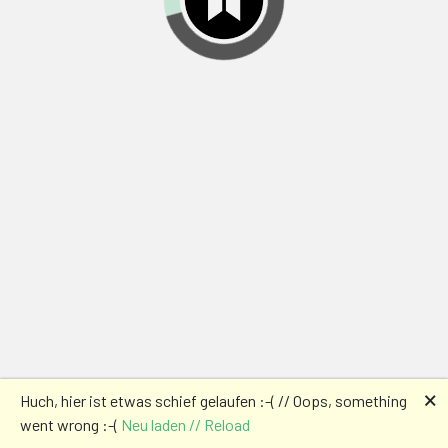
🗙
Huch, hier ist etwas schief gelaufen :-( // Oops, something
went wrong :-(
Neu laden // Reload