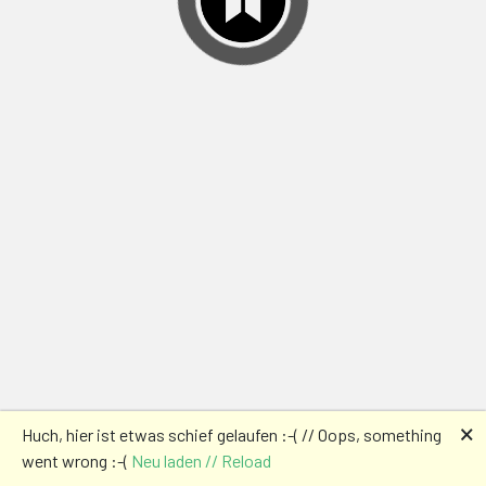
🗙
Huch, hier ist etwas schief gelaufen :-( // Oops, something
went wrong :-(
Neu laden // Reload