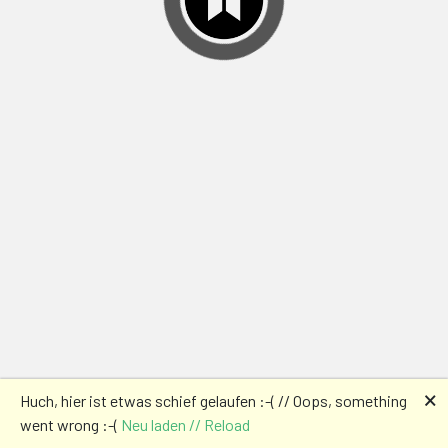
🗙
Huch, hier ist etwas schief gelaufen :-( // Oops, something
went wrong :-(
Neu laden // Reload