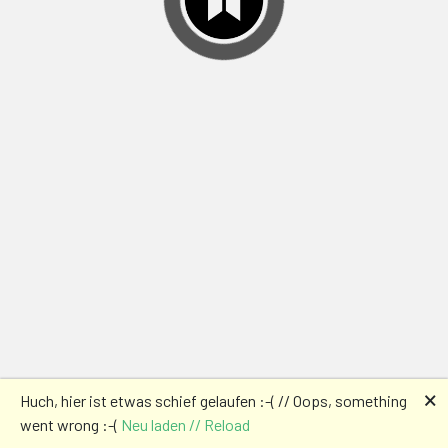
🗙
Huch, hier ist etwas schief gelaufen :-( // Oops, something
went wrong :-(
Neu laden // Reload