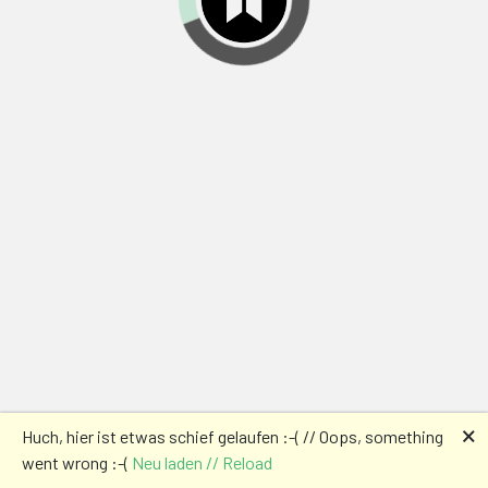
🗙
Huch, hier ist etwas schief gelaufen :-( // Oops, something
went wrong :-(
Neu laden // Reload