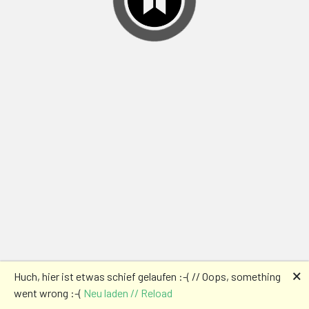
🗙
Huch, hier ist etwas schief gelaufen :-( // Oops, something
went wrong :-(
Neu laden // Reload