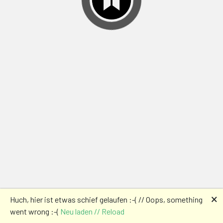
🗙
Huch, hier ist etwas schief gelaufen :-( // Oops, something
went wrong :-(
Neu laden // Reload