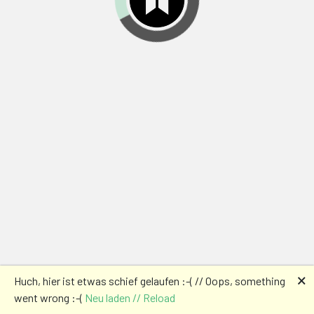
🗙
Huch, hier ist etwas schief gelaufen :-( // Oops, something
went wrong :-(
Neu laden // Reload