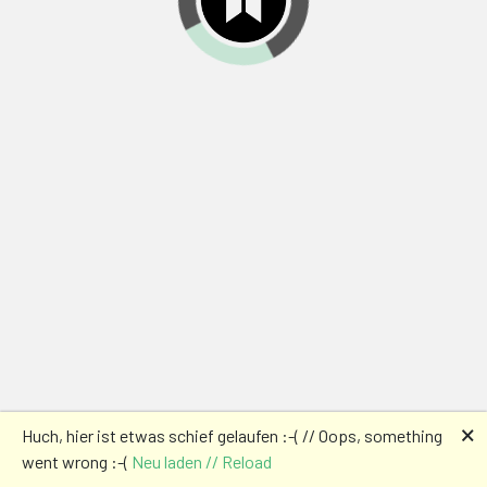
🗙
Huch, hier ist etwas schief gelaufen :-( // Oops, something
went wrong :-(
Neu laden // Reload