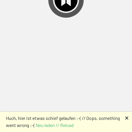
🗙
Huch, hier ist etwas schief gelaufen :-( // Oops, something
went wrong :-(
Neu laden // Reload