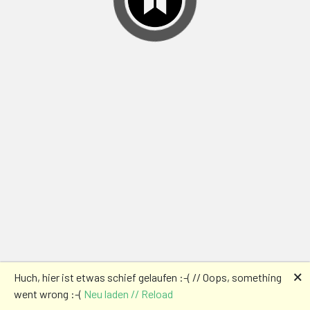
🗙
Huch, hier ist etwas schief gelaufen :-( // Oops, something
went wrong :-(
Neu laden // Reload