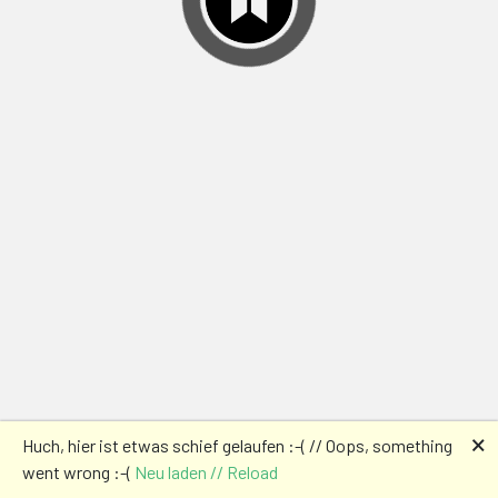
🗙
Huch, hier ist etwas schief gelaufen :-( // Oops, something
went wrong :-(
Neu laden // Reload