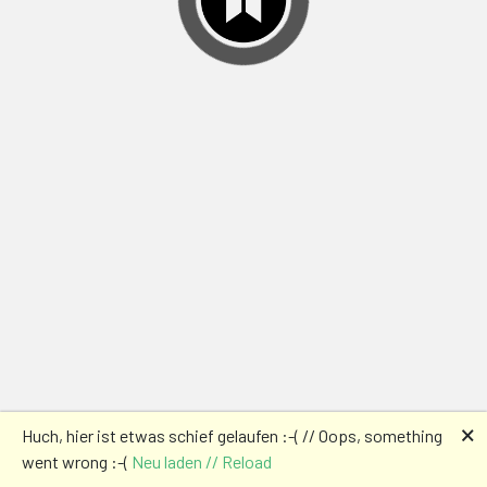
🗙
Huch, hier ist etwas schief gelaufen :-( // Oops, something
went wrong :-(
Neu laden // Reload