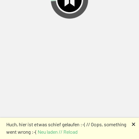
🗙
Huch, hier ist etwas schief gelaufen :-( // Oops, something
went wrong :-(
Neu laden // Reload