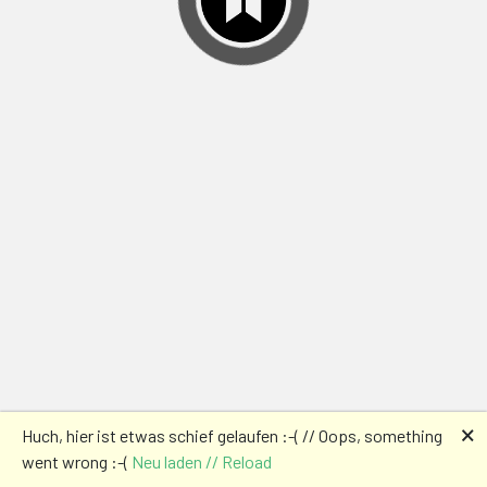
🗙
Huch, hier ist etwas schief gelaufen :-( // Oops, something
went wrong :-(
Neu laden // Reload