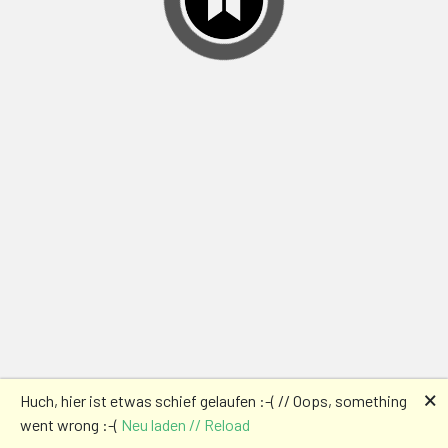
🗙
Huch, hier ist etwas schief gelaufen :-( // Oops, something
went wrong :-(
Neu laden // Reload