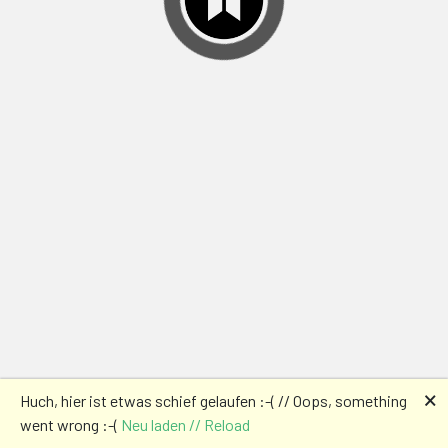
🗙
Huch, hier ist etwas schief gelaufen :-( // Oops, something
went wrong :-(
Neu laden // Reload