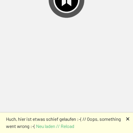
🗙
Huch, hier ist etwas schief gelaufen :-( // Oops, something
went wrong :-(
Neu laden // Reload