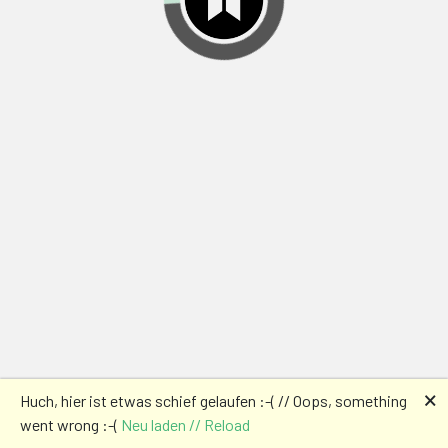
🗙
Huch, hier ist etwas schief gelaufen :-( // Oops, something
went wrong :-(
Neu laden // Reload