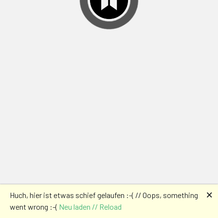
🗙
Huch, hier ist etwas schief gelaufen :-( // Oops, something
went wrong :-(
Neu laden // Reload