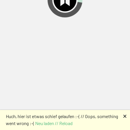
🗙
Huch, hier ist etwas schief gelaufen :-( // Oops, something
went wrong :-(
Neu laden // Reload