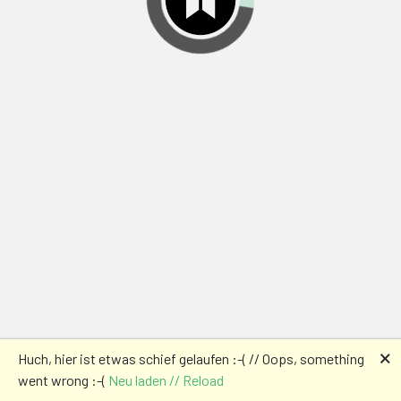
🗙
Huch, hier ist etwas schief gelaufen :-( // Oops, something
went wrong :-(
Neu laden // Reload