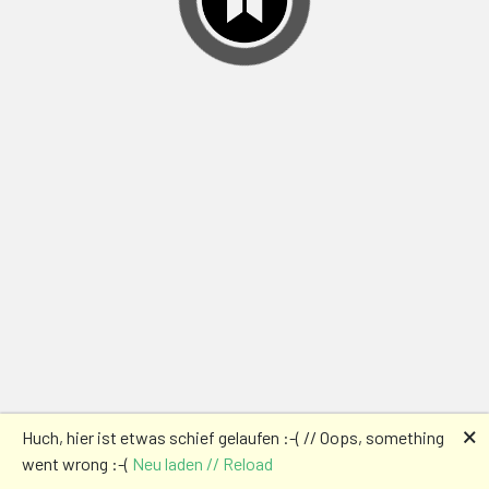
🗙
Huch, hier ist etwas schief gelaufen :-( // Oops, something
went wrong :-(
Neu laden // Reload