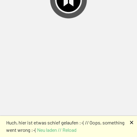
🗙
Huch, hier ist etwas schief gelaufen :-( // Oops, something
went wrong :-(
Neu laden // Reload