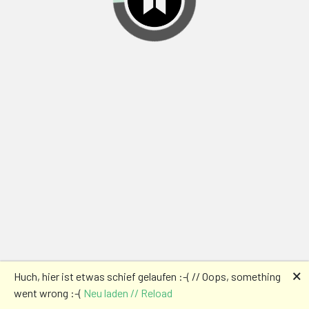
🗙
Huch, hier ist etwas schief gelaufen :-( // Oops, something
went wrong :-(
Neu laden // Reload