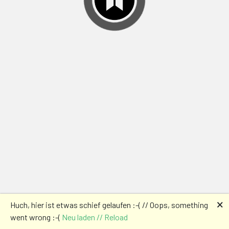
🗙
Huch, hier ist etwas schief gelaufen :-( // Oops, something
went wrong :-(
Neu laden // Reload