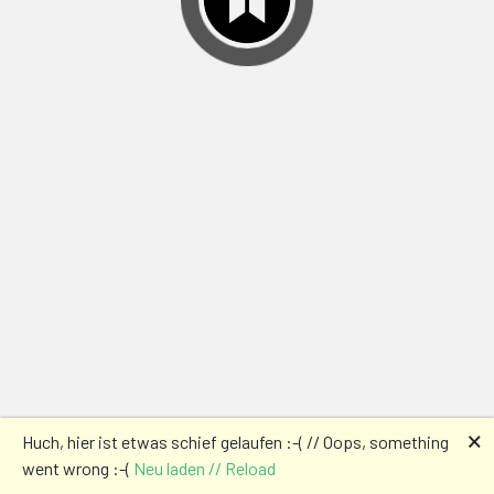
🗙
Huch, hier ist etwas schief gelaufen :-( // Oops, something
went wrong :-(
Neu laden // Reload