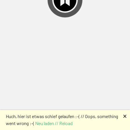
🗙
Huch, hier ist etwas schief gelaufen :-( // Oops, something
went wrong :-(
Neu laden // Reload