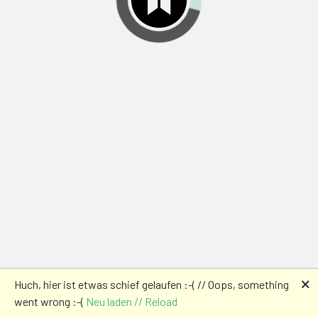
🗙
Huch, hier ist etwas schief gelaufen :-( // Oops, something
went wrong :-(
Neu laden // Reload