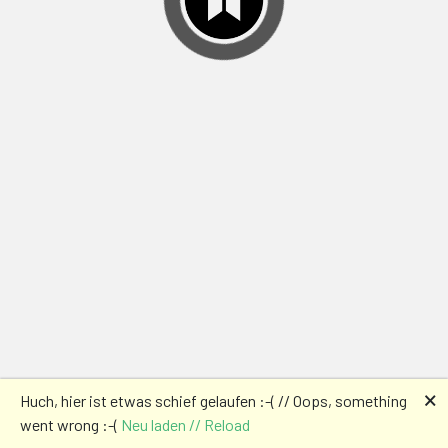
🗙
Huch, hier ist etwas schief gelaufen :-( // Oops, something
went wrong :-(
Neu laden // Reload