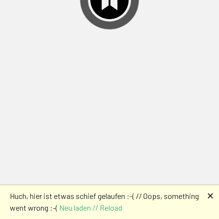
🗙
Huch, hier ist etwas schief gelaufen :-( // Oops, something
went wrong :-(
Neu laden // Reload