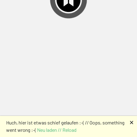
🗙
Huch, hier ist etwas schief gelaufen :-( // Oops, something
went wrong :-(
Neu laden // Reload