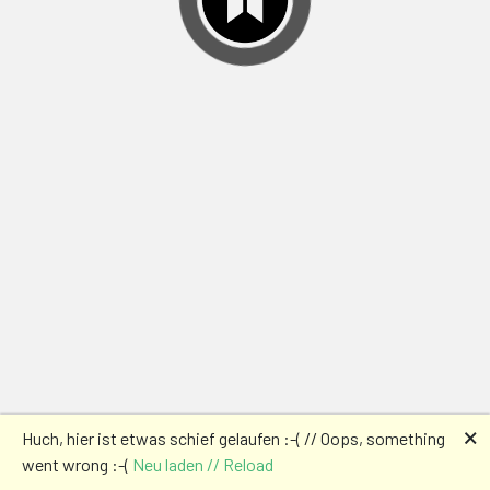
🗙
Huch, hier ist etwas schief gelaufen :-( // Oops, something
went wrong :-(
Neu laden // Reload