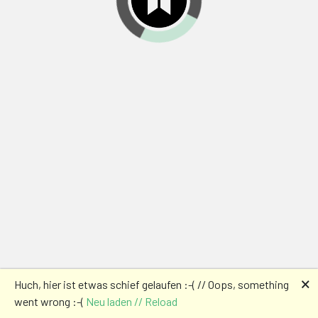
🗙
Huch, hier ist etwas schief gelaufen :-( // Oops, something
went wrong :-(
Neu laden // Reload