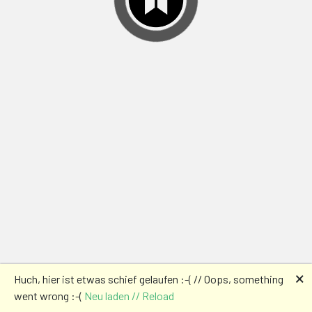
🗙
Huch, hier ist etwas schief gelaufen :-( // Oops, something
went wrong :-(
Neu laden // Reload