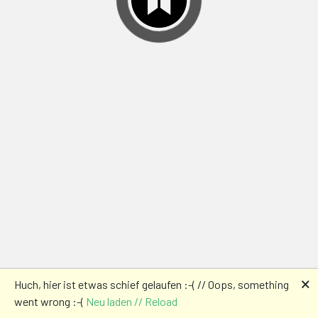
🗙
Huch, hier ist etwas schief gelaufen :-( // Oops, something
went wrong :-(
Neu laden // Reload