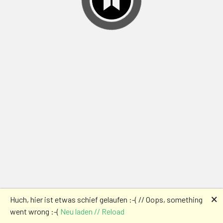
🗙
Huch, hier ist etwas schief gelaufen :-( // Oops, something
went wrong :-(
Neu laden // Reload