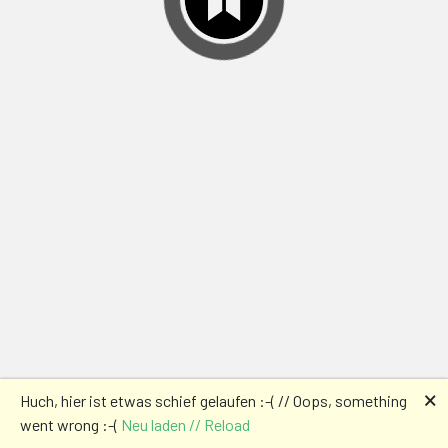
🗙
Huch, hier ist etwas schief gelaufen :-( // Oops, something
went wrong :-(
Neu laden // Reload