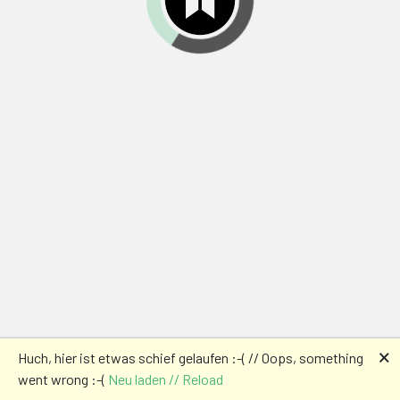
🗙
Huch, hier ist etwas schief gelaufen :-( // Oops, something
went wrong :-(
Neu laden // Reload