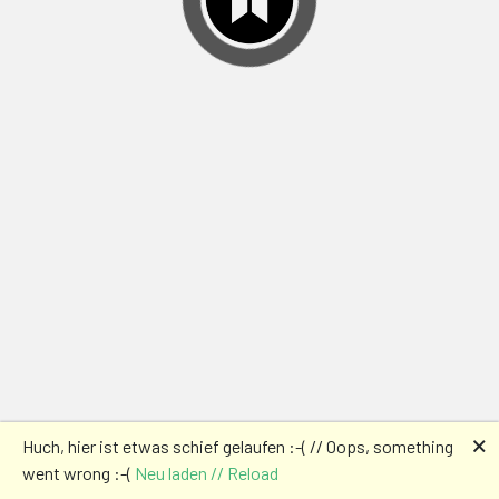
🗙
Huch, hier ist etwas schief gelaufen :-( // Oops, something
went wrong :-(
Neu laden // Reload