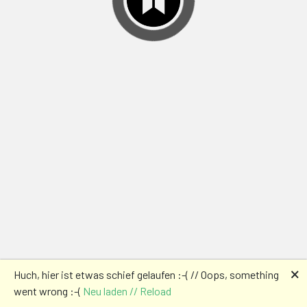
🗙
Huch, hier ist etwas schief gelaufen :-( // Oops, something
went wrong :-(
Neu laden // Reload