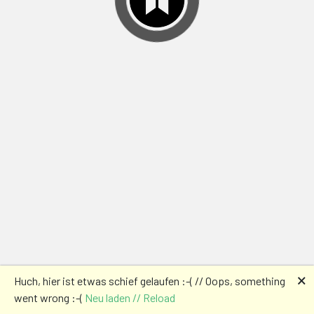
🗙
Huch, hier ist etwas schief gelaufen :-( // Oops, something
went wrong :-(
Neu laden // Reload