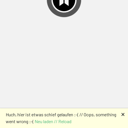
🗙
Huch, hier ist etwas schief gelaufen :-( // Oops, something
went wrong :-(
Neu laden // Reload