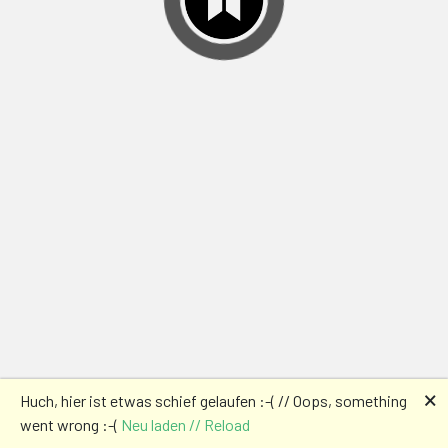
🗙
Huch, hier ist etwas schief gelaufen :-( // Oops, something
went wrong :-(
Neu laden // Reload