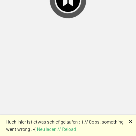
🗙
Huch, hier ist etwas schief gelaufen :-( // Oops, something
went wrong :-(
Neu laden // Reload