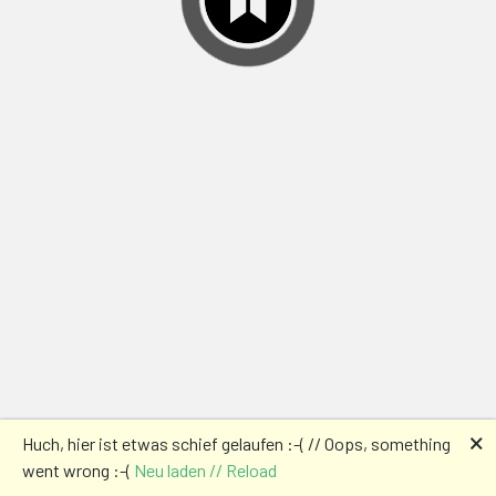
🗙
Huch, hier ist etwas schief gelaufen :-( // Oops, something
went wrong :-(
Neu laden // Reload