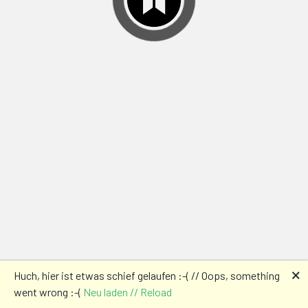
🗙
Huch, hier ist etwas schief gelaufen :-( // Oops, something
went wrong :-(
Neu laden // Reload